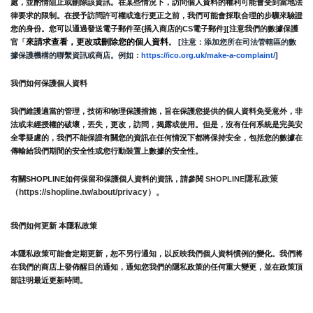
處，並酌情阻止或刪除該資訊。在某些情況下，訪問個人資料的權利可能會受到當地法
律要求的限制。在授予訪問許可權或進行更正之前，我們可能會採取合理的步驟來驗證
您的身份。您可以通過發送電子郵件至{插入商店的CS電子郵件][注意我們的數據保護
來請求查看，更改或刪除您的個人資料
官「
。
 [注意：添加您所在司法管轄區的數
據保護機構的聯繫資訊或商店。例如：
https://ico.org.uk/make-a-complaint/
]
我們如何保護個人資料
我們維護適當的管理，技術和物理保護措施，旨在保護您提供的個人資料免受意外，非
法或未經授權的破壞，丟失，更改，訪問，揭露或使用。但是，沒有任何系統是完美安
全零疑慮的，我們不能保證有關您的資訊在任何情況下都將保持安全，包括您的數據在
傳輸給我們期間的安全性或您行動裝置上數據的安全性。
隱私政策 
有關SHOPLINE如何保留和保護個人資料的資訊，請參閱 
SHOPLINE
（https://shopline.tw/about/privacy）。 
我們如何更新 本隱私政策 
本隱私政策可能會定期更新，恕不另行通知，以反映我們個人資料慣例的變化。我們將
在我們的商店上發佈醒目的通知，通知您我們的隱私政策的任何重大變更，並在政策頂
部註明最近更新時間。