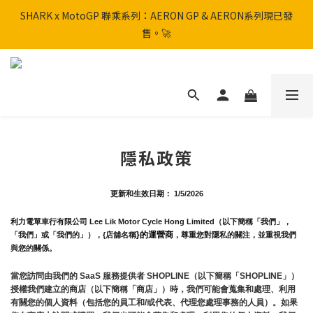
SHARK x MotoGP 聯乘系列：AERON GP & AERON系列現已發
SHARK x MotoGP 聯乘系列：AERON GP & AERON系列現已發
售。🚀
售。🚀
📦 【全新上架】NHK Helmet 到貨通知：S1GP & K5R 熱銷款式全
面解鎖！
香港訂單滿HK$600免運費
隱私政策
SHARK x MotoGP 聯乘系列：AERON GP & AERON系列現已發
售。🚀
更新和生效日期： 1/5/2026
利力電單車行有限公司 Lee Lik Motor Cycle Hong Limited（以下簡稱「我們」，
}的運營商
「我們」或「我們的」），{店舖名稱
，尊重您對隱私的關注，並重視我們
與您的關係。 
當您訪問由我們的 SaaS 服務提供者 SHOPLINE（以下簡稱「SHOPLINE」）
授權我們建立的商店（以下簡稱「商店」）時，我們可能會蒐集和處理、利用
有關您的個人資料（包括您的員工和/或代表、代理您處理事務的人員）。如果