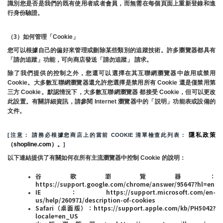
識別您是否是我們的既有使用者或者會員，而無需在每個頁面上重新登錄和進
行身份驗證。
（3）如何管理「Cookie」
您可以根據自己的偏好來管理或刪除某些類別的追蹤技術。許多瀏覽器都具有
「請勿追蹤」功能，可向商店發送「請勿追蹤」 請求。
除了我們提供的控制之外，您還可以選擇在其互聯網瀏覽器中啟用或禁用
Cookie。大多數互聯網瀏覽器還允許您選擇是禁用所有 Cookie 還是僅禁用第
三方 Cookie。默認情況下，大多數互聯網瀏覽器 都接受 Cookie，但可以更改
此設置。有關詳細資訊，請參閱 Internet 瀏覽器中的「説明」功能表或設備的
文件。
隱私政策
[注意： 請務必根據您商店上的當前 COOKIE 清單檢查此列表： 
（shopline.com）。
]
以下連結提供了有關如何在所有主流瀏覽器中控制 Cookie 的說明：
谷歌瀏覽器：
https://support.google.com/chrome/answer/95647?hl=en
IE：https://support.microsoft.com/en-
us/help/260971/description-of-cookies
Safari（桌面版）：https://support.apple.com/kb/PH5042?
locale=en_US