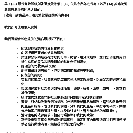
為；(11) 履行條款與細則及退換貨政策；(12) 依法令所為之行為；以及 (13) 其他於蒐
集當時取得您同意之目的。
[注意：請務必列出適用於您業務的所有內容]
我們如何使用個人資料
我們可能會將您提供的資訊用於以下目的：
向您發送促銷內容或其他通信;
向您提供所要求的信息和服務;
與您聯繫以跟進或確認您的訂單，約會，退貨或退款，並向您發送與我們
提供給您的產品和服務相關的其他非行銷通信;
處理您的付款和/或交易;
創建和管理您的帳戶，包括訪問您的購買歷史記錄;
回復您的詢問;
在我們的商店、社交媒體商店和其他地方定製廣告，以滿足您的興趣和歷
史;
與您溝通並管理您參與的特殊活動、競賽、抽獎、活動（如有）、調查和
其他優惠;
操作並與您就我們的社交網路或[移動應用程式]進行溝通;
運營、評估和改進我們的業務（包括開發新產品和服務，增強和改進我們
的產品和服務，管理我們的溝通，分析我們的產品，執行市場研究、數據
分析和客戶關係管理計劃，以及執行會計、審計和其他內部職能）;
遵守適用的法律要求、相關行業標準和我們的政策;
為避免重複並確保您的資訊的準確性，請定期在內部或通過我們的服務提
供者進行數據清理，鏈接或合併我們的記錄。