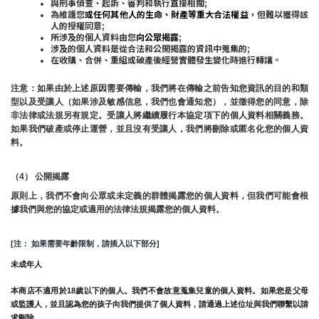
與刑事偵查、起訴、審判和執行直接相關;
為維護您
或任何其他人的生命、財產等重大合法權益
，但難以獲得該
人的授權同意;
所涉及的個人資料由您
向公眾揭露
;
涉及的個人資料是從合法和公開揭露的資訊中蒐集的;
在收購、合併、重組或破產後經營實體發生變化時進行轉讓。
注意：如果由於上述原因需要傳輸，我們將在傳輸之前告知您資訊的目的和類
型以及受讓人（如果涉及敏感信息，我們也會通知您），並徵得您的同意，除
非法律或法規另有規定。受讓人將繼續履行本協定項下的個人資料相關義務。
如果我們破產或停止運營，並且沒有受讓人，我們將刪除或匿名化您的個人資
料。
（4） 公開揭露
原則上，我們不會向公眾或未定義的群體揭露您的個人資料，但我們可能會根
據我們與您的協定或適用的法律法規揭露您的個人資料。
[注： 如果需要年齡限制，請插入以下部分]
未成年人
本商店不適用於18歲以下的個人。我們不會故意蒐集兒童的個人資料。如果您是父母
或監護人，並且認為您的孩子向我們提供了個人資料，請通過上述位址與我們聯繫以請
求刪除。