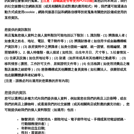
的紀錄也會被我們蒐集。]
[注意：請確認是否有使用POS功能]
當您訪問本商店，我們
的社交媒體/社交網路頁面（或其相關商店或對應的應用程式）時，我們還可能通過自
動方式或使用cookie，網路伺服器日誌和網路信標等技術蒐集有關您的設備或使用的
某些資訊。
您提供的資訊類別
商店蒐集您個人資料之個人資料類別可能包括以下類別：1. 識別類 - (1) 辨識個人者 ( 
如會員之姓名、地址、電話、電子郵件等 )；(2) 辨識財務者 ( 如信用卡或金融機構帳
戶資訊等 )；(3) 政府資料中之辨識者 ( 如身分證統一編號、統一證號、稅籍編號、護
照號碼等 )。2. 個人特徵類 - 個人描述 ( 如性別、出生年月日、尺寸等 )。3.社會情況 – 
(1) 住家及設施 ( 如住所地址等 )；(2) 財產（如所有或具有其他權利之動產等）；(3) 
移民情形 ( 護照、工作許可文件、居留證明文件等 )；(4) 生活格調 ( 如使用消費品之種
類及服務之細節等 )；(5) 慈善機構或其他團體之會員資格 ( 如社團法人、俱樂部或其
他志願團體參與者紀錄等 )。
[注意：請務必列出適用於您業務的所有內容]
您提供的資訊
時
您可以選擇以多種方式向我們提供個人資料，例如當您在我們的商店上註冊
，或在
我們的商店上購物時，或通過我們的社交媒體（或其相關商店或對應的擴充功能）。您
可能提供給我們的個人資料類型（如適用）包括：
聯繫資訊（例如姓名、郵政地址、電子郵件地址、手機或其他電話號碼、
行動服務提供者）;
年齡和出生日期;
性別，首選語言;