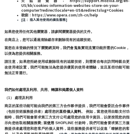
火狐瀏覽器：https://support.mozilla.org/en-
US/kb/cookies-information-websites-store-on-your-
computer?redirectlocale=en-US&redirectslug=Cookies
歌劇：https://www.opera.com/zh-cn/help
[注： 插入其他使用的廣告服務]
如果您使用任何其他瀏覽器，請參閱瀏覽器提供的文件。
在商店上，您可以通過清除緩存來刪除現有的追蹤技術。
當您在未登錄的情況下瀏覽網頁時，我們會蒐集實現流覽功能所需的Cookie，
以便為您提供相關服務。
請注意，如果您拒絕使用或刪除現有的追蹤技術，則需要在每次訪問時親自更
改使用者設置，我們可能無法為您提供優質的使用者體驗，並且某些功能可能
無法正常運行。
我們如何處理及利用、共用、轉讓和揭露個人資料
（1） 處理及利用
商店的某些功能可能由我們的第三方合作夥伴提供，我們可能會委託合作夥伴
（包括技術服務提供者）處理您的
某些個人資料
。 例如，當您使用自動支付功
能時，我們可能會要求第三方支付公司處理您的信用卡資訊，以便按照您的指
示向您收取相關服務費; 當
使用 
SHOPLINE 付款時，我們可能會要求第三方服
務提供者處理您和您客戶的個人資料，這些服務提供者可以促進「瞭解您的客