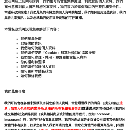
您在商店上訪問或購買，我們也可能會蒐集和處理、利用您的個人資料。我們
充分意識到個人資料對您的重要性，我們致力於確保商店的完整性和安全性。
本隱私政策描述了我們蒐集的有關您的個人資料的類型，我們如何使用這些資訊，我們
的
選擇。
與誰共享資訊，以及您就我們使用這些資訊
可行
本隱私政策將説明您瞭解以下內容：
我們蒐集什麼
您提供的資訊
我們如何使用個人資料
我們如何使用「Cookie」和其他類似的追蹤技術
我們如何處理、共用、轉讓和揭露個人資料
您的權利和選擇
我們如何保護個人資料
如何更新本隱私政策
如何聯絡我們
我們蒐集什麼
我們可能會從各種來源獲取有關您的個人資料。當您通過我們的商店、[擴充功能][
注
您的業務所適用的所有
或通過
意：請置入包括
數據蒐集管道
]
您訪問和/或使用我們的
社交媒體/社交網路頁面（或其相關商店或對應的應用程式，例如Facebook，
Instagram）時，我們可能會蒐集此資訊。我們的產品在許多百貨公司或者其他類型的
實體門市有販售，如果您有加入我們商店的會員，當您在實體門市購買商品時，[相關