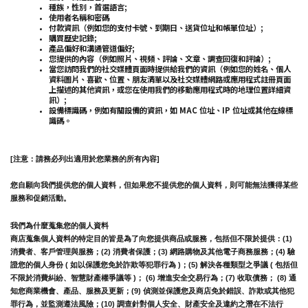
種族，性別，首選語言;
使用者名稱和密碼
付款資訊（例如您的支付卡號、到期日、送貨位址和帳單位址）;
購買歷史記錄;
產品偏好和溝通管道偏好;
您提供的內容（例如照片、視頻、評論、文章、調查回復和評論）;
當您訪問我們的社交媒體頁面時提供給我們的資訊（例如您的姓名、個人
資料圖片、喜歡、位置、朋友清單以及社交媒體網路或應用程式註冊頁面
上描述的其他資訊，或您在使用我們的移動應用程式時的地理位置詳細資
訊）;
設備標識碼，例如有關設備的資訊，如 MAC 位址、IP 位址或其他在線標
識碼。
[注意：請務必列出適用於您業務的所有內容]
您自願向我們提供您的個人資料，但如果您不提供您的個人資料，則可能無法獲得某些
服務和促銷活動。
我們為什麼蒐集您的個人資料
商店蒐集個人資料的特定目的皆是為了向您提供商品或服務，包括但不限於提供：(1) 
消費者、客戶管理與服務；(2) 消費者保護；(3) 網路購物及其他電子商務服務；(4) 驗
證您的個人身份 ( 如以保護您免於詐欺等犯罪行為 )；(5) 解決各種類型之爭議 ( 包括但
不限於消費糾紛、智慧財產權爭議等 )； (6) 增進安全交易行為；(7) 收取債務； (8) 通
知您商業機會、產品、服務及更新；(9) 偵測並保護您及商店免於錯誤、詐欺或其他犯
罪行為，並監測遵法風險；(10) 調查針對個人安全、財產安全及違約之潛在不法行