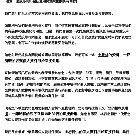
[注意：請務必列出包括適用於您業務的所有內容]
我們還可能以其他方式使用這些資訊，我們在蒐集資訊時會發出具體通知。
如果您向我們提供您的個人資料，我們打算將其用於直接行銷目的，以提供或宣傳我們
的商品和/或服務的可用性。但是，我們會在第一次向您傳送行銷訊息時確認您並沒有
不願意接受該等行銷訊息；如果您並不願意，可以在首次接受行銷訊息時向我們表達您
的意願，也可以在任何時候拒絕再接受行銷訊息。
「
的資料」一節
如您向我們提供有關資料並明確同意該等用途，我們可將上述
您提供
所載的各類個人資料用於直接促銷。
直接營銷通訊可能透過各種渠道發送給您，包括 電話、郵寄、電郵、簡訊、手機應用
程式、網路應用程式、社交媒體商店及其他通訊方式。 [注意：包括適用於您業務的所
有內容] 如果已經徵得您的同意，您在表格中提供的個人數據，或您在同意上述訂閱時
提供的個人數據將同時被我們用於該行銷目的。我們對本段所述任何數據傳輸問題的處
理將與本隱私政策中提供的內容保持一致。
倘若您不希望我們使用您的個人資料作直接促銷，您可隨時按照下文「
您的權利及選
」一節所載的程序選擇退出我們的直接促銷
擇
。如您有需要，本行必須停止使用您
的個人資料作直接促銷用途，而毋須向您收取任何費用。
您提供的個人資料用於直接行銷
我們只會根據中華民國個人資料保護法，將
。我們