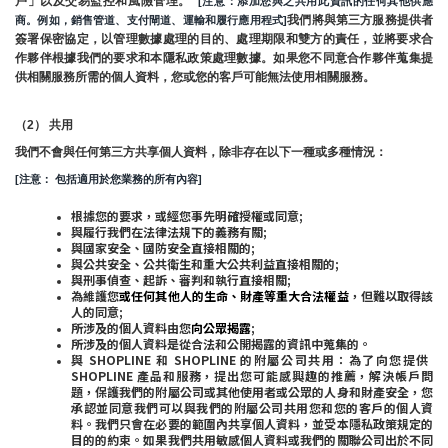
戶」以及交易監控和風險管理。 
 [注意：添加您與之共用此資訊的任何其他供應
我們將與第三方服務提供者
商。例如，銷售管道、支付閘道、運輸和履行應用程式]
簽署保密協定，以管理數據處理的目的、處理期限和雙方的責任，並將要求合
作夥伴根據我們的要求和本隱私政策處理數據。如果您不同意合作夥伴蒐集提
供相關服務所需的個人資料，您或您的客戶可能無法使用相關服務。
（2） 共用
我們不會與任何第三方共享個人資料，除非存在以下一種或多種情況：
[注意： 包括適用於您業務的所有內容]
根據您的要求，或經您事先明確授權或同意;
與履行我們在法律法規下的義務有關;
與國家安全、國防安全直接相關的;
與公共安全、公共衛生和重大公共利益直接相關的;
與刑事偵查、起訴、審判和執行直接相關;
為維護您
或任何其他人的生命、財產等重大合法權益
，但難以取得該
人的同意;
所涉及的個人資料由您
向公眾揭露
;
所涉及的個人資料是從合法和公開揭露的資訊中蒐集的。
與 SHOPLINE 和 SHOPLINE 的附屬公司共用：為了向您提供 
SHOPLINE 產品和服務，提出您可能感興趣的推薦，解決帳戶問
題，保護我們的附屬公司或其他使用者或公眾的人身和財產安全，您
承認並同意我們可以與我們的附屬公司共用您和您的客戶的個人資
料。我們只會在必要的範圍內共享個人資料，並受本隱私政策規定的
目的的約束。如果我們共用敏感個人資料或我們的關聯公司出於不同