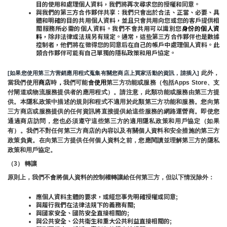
目的使用和處理個人資料，我們將再次尋求您的授權和同意。
與我們的第三方合作夥伴共享：我們只會出於合法、正當、必要、具
體和明確的目的共用個人資料，並且只會共用向您或您的客戶提供相
關服務所必需的個人資料。我們不會共用可以識別您
身份的個人資
料
，除非法律或法規另有規定。通常，這些第三方合作夥伴也是數據
控制者，他們將在徵得您的同意后在自己的帳戶中處理個人資料。此
類合作夥伴可能有自己單獨的隱私政策和用戶協定。
 此外，
[如果您使用第三方营銷應用程式蒐集有關您商店上買家活動的資訊，請插入]
當我們使用
商店
時
，
我們可能會
使用
第三方功能或服務（包括Apps Store、支
付閘道或物流服務提供者的應用程式）。請注意，此類功能或服務由第三方提
供。本隱私政策中描述的規則和程式不適用於此類第三方功能和服務。您向第
三方商店或服務提供的任何資訊將直接提供給這些服務的網路運營商。即使您
通過商店訪問，您也必須遵守這些第三方的適用隱私政策和用戶協定（如果
有）。我們不對任何第三方商店的內容以及有關個人資料和安全措施的第三方
政策負責。在向第三方提供任何個人資料之前，您應閱讀並理解第三方的隱私
政策和用戶協定。
（3） 轉讓
原則上，我們不會將個人資料的控制權轉讓給任何第三方，但以下情況除外：
應個人資料主體的要求，或經您事先明確授權或同意;
與履行我們在法律法規下的義務有關;
與國家安全、國防安全直接相關的;
與公共安全、公共衛生和重大公共利益直接相關的;