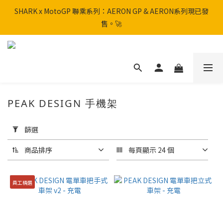
SHARK x MotoGP 聯乘系列：AERON GP & AERON系列現已發
SHARK x MotoGP 聯乘系列：AERON GP & AERON系列現已發
售。🚀
售。🚀
📦 【全新上架】NHK Helmet 到貨通知：S1GP & K5R 熱銷款式全
面解鎖！
香港訂單滿HK$600免運費
PEAK DESIGN 手機架
SHARK x MotoGP 聯乘系列：AERON GP & AERON系列現已發
套
售。🚀
用
篩選
篩
選
商品排序
每頁顯示 24 個
(0/20)
員工精選
品
牌
PEAK