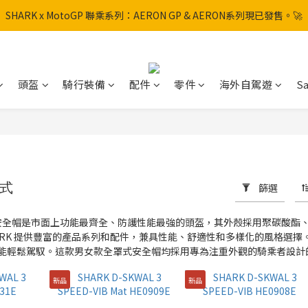
SHARK x MotoGP 聯乘系列：AERON GP & AERON系列現已發售。🚀
SHARK x MotoGP 聯乘系列：AERON GP & AERON系列現已發售。🚀
📦 【全新上架】NHK Helmet 到貨通知：S1GP & K5R 熱銷款式全面解鎖
香港訂單滿HK$600免運費
頭盔
騎行裝備
配件
零件
海外自駕遊
Sa
SHARK x MotoGP 聯乘系列：AERON GP & AERON系列現已發售。🚀
罩式
篩選
機車安全帽是市面上功能最齊全、防護性能最強的頭盔，其外殼採用聚碳酸
HARK 提供豐富的產品系列和配件，兼具性能、舒適性和多樣化的風格選
能輕鬆駕馭。這款男女款全罩式安全帽均採用專為注重外觀的騎乘者設計
新品
新品