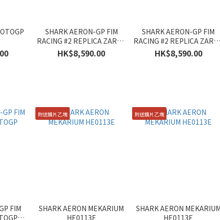
MOTOGP
SHARK AERON-GP FIM
SHARK AERON-GP FIM
RACING #2 REPLICA ZARCO
RACING #2 REPLICA ZARC
GP DE FRANCE 2026
SIGNATURE HE4104E
00
HK$8,590.00
HK$8,590.00
HE4105E
附送鏡片乙塊
附送鏡片乙塊
GP FIM
SHARK AERON MEKARIUM
SHARK AERON MEKARIU
OTOGP
HE0113E
HE0113E