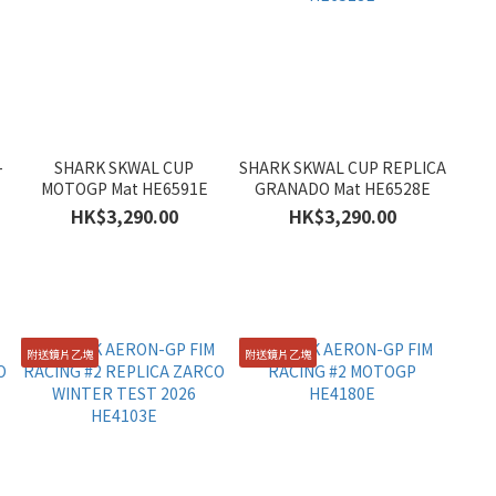
-
SHARK SKWAL CUP
SHARK SKWAL CUP REPLICA
MOTOGP Mat HE6591E
GRANADO Mat HE6528E
HK$3,290.00
HK$3,290.00
附送鏡片乙塊
附送鏡片乙塊