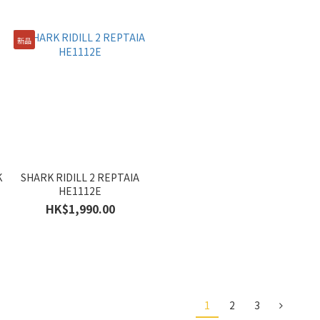
新品
K
SHARK RIDILL 2 REPTAIA
HE1112E
HK$1,990.00
1
2
3