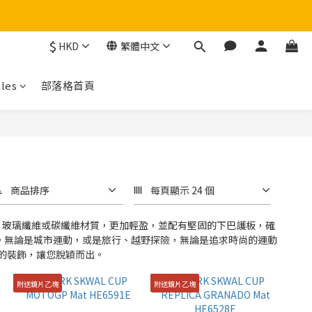
$
HKD
繁體中文
！
les
部落格首頁
商品排序
每頁顯示 24 個
酯、玻璃纖維或碳纖維材質，更加輕盈，並配有堅固的下巴護板，確
擇。無論是城市運動，或是旅行、越野探險，無論是追求時尚的運動
的裝飾，讓您脫穎而出。
附送鏡片乙塊
附送鏡片乙塊