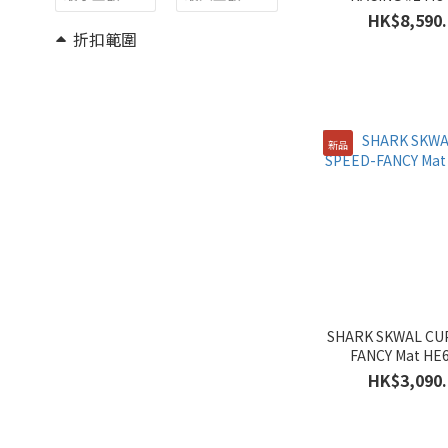
HE4180E
HK$8,590.
折扣範圍
所有折扣 (18)
30% 折扣及更多 (21)
新品
尺寸
XXL (52)
XL (61)
L (63)
M (60)
S (37)
SHARK SKWAL CU
FANCY Mat HE
性別
HK$3,090.
女士 (72)