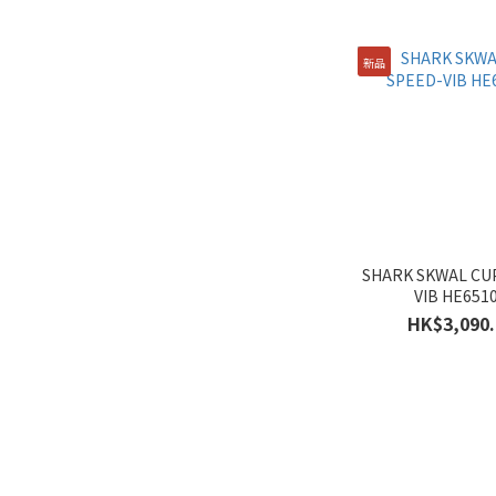
男士 (70)
新品
SHARK SKWAL CU
VIB HE651
HK$3,090.