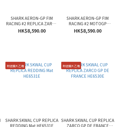
SHARK AERON-GP FIM
SHARK AERON-GP FIM
O
RACING #2 REPLICA ZARCO
RACING #2 MOTOGP
WINTER TEST 2026
HE4180E
HK$8,590.00
HK$8,590.00
HE4103E
附送鏡片乙塊
附送鏡片乙塊
M
SHARK SKWAL CUP REPLICA
SHARK SKWAL CUP REPLICA
REDDING Mat HE6531E
ZARCO GP DE FRANCE