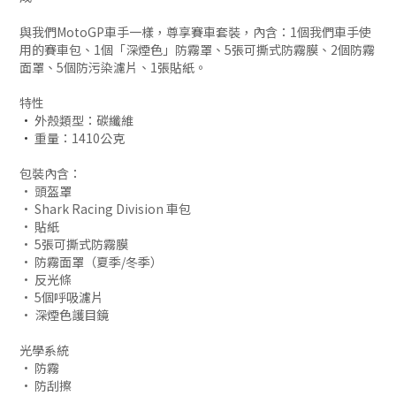
與我們MotoGP車手一樣，尊享賽車套裝，內含：1個我們車手使
用的賽車包、1個「深煙色」防霧罩、5張可撕式防霧膜、2個防霧
面罩、5個防污染濾片、1張貼紙。
特性
•
外殼類型：碳纖維
•
重量：1410公克
包裝內含：
• 頭盔罩
• Shark Racing Division 車包
• 貼紙
• 5張可撕式防霧膜
• 防霧面罩（夏季/冬季）
• 反光條
•
5個呼吸濾片
•
深煙色護目鏡
光學系統
• 防霧
• 防刮擦