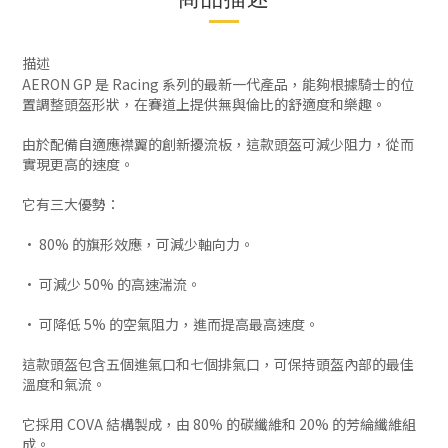
描述
AERON GP 是 Racing 系列的最新一代產品，能夠根據騎士的位
置調整頭盔形狀，在賽道上提供無與倫比的舒適度和樂趣。
由於配備自適應襟翼的創新擾流板，這款頭盔可減少阻力，從而
實現更高的速度。
它有三大優勢：
• 80% 的旗形效應，可減少軸向力。
• 可減少 50% 的高速湍流。
• 可降低 5% 的空氣阻力，進而提高最高速度。
這款頭盔包含五個進氣口和七個排氣口，可保持頭盔內部的最佳
溫度和氣流。
它採用 COVA 結構製成，由 80% 的碳纖維和 20% 的芳綸纖維組
成。