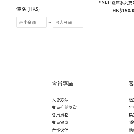
SMNU 獵隼系列支架
價格 (HK$)
HK$190.
~
會員專區
客
入會方法
送
會員推薦獎賞
付
會員資格
換
會員優惠
隱
合作伙伴
顧