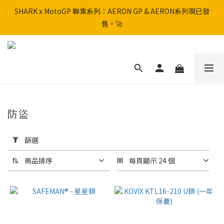
SHARK x MotoGP 聯乘系列：AERON GP & AERON系列現已發
SHARK x MotoGP 聯乘系列：AERON GP & AERON系列現已發
售。🚀
售。🚀
📦 【全新上架】NHK Helmet 到貨通知：S1GP & K5R 熱銷款式全
面解鎖！
香港訂單滿HK$600免運費
防盜
SHARK x MotoGP 聯乘系列：AERON GP & AERON系列現已發
售。🚀
套
用
篩選
篩
選
商品排序
每頁顯示 24 個
(0/20)
品
牌