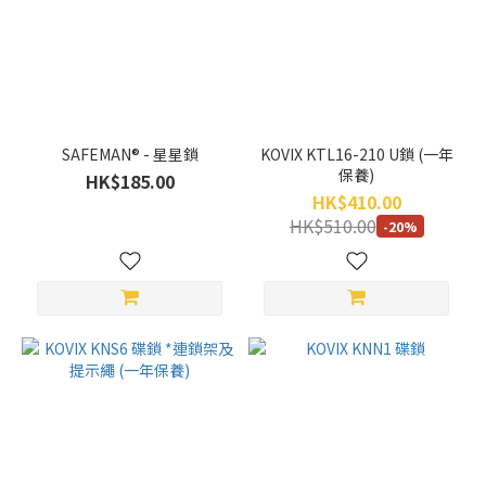
KOVIX
(9)
Safeman
(1)
ZOVII
(1)
SAFEMAN® - 星星鎖
KOVIX KTL16-210 U鎖 (一年
保養)
HK$185.00
價格
HK$410.00
(HK$)
HK$510.00
-20%
~