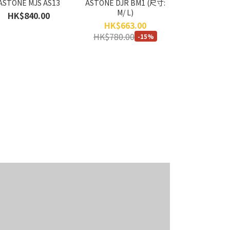
ASTONE MJS AS13
ASTONE DJR BM1 (尺寸:
ASTONE
M/ L)
HK$840.00
HK$663
HK$663.00
HK$780.0
HK$780.00
-15%