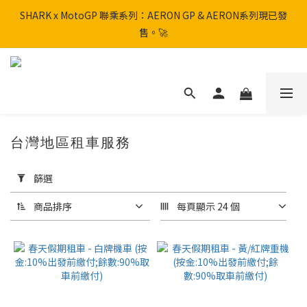
SHARK x MotoGP 聯乘系列：AERON GP & AERON系列現已發
SHARK x MotoGP 聯乘系列：AERON GP & AERON系列現已發
售。🚀
售。🚀
📦 【全新上架】NHK Helmet 到貨通知：S1GP & K5R 熱銷款式全
面解鎖！
香港訂單滿HK$600免運費
台灣地區租車服務
SHARK x MotoGP 聯乘系列：AERON GP & AERON系列現已發
套
售。🚀
用
篩選
篩
選
商品排序
每頁顯示 24 個
(0/20)
價格
(HK$)