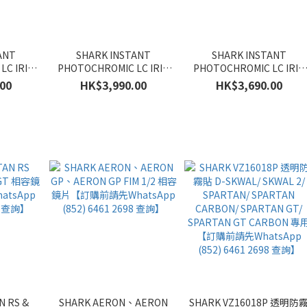
ANT
SHARK INSTANT
SHARK INSTANT
LC IRID
PHOTOCHROMIC LC IRID
PHOTOCHROMIC LC IRID
訂購前請先
VISOR Dark Smoke【訂購前
VISOR APPROVED
00
HK$3,990.00
HK$3,690.00
461 2698
請先WhatsApp (852) 6461
Colorless/Clear【訂購前請
2698 查詢】
WhatsApp (852) 6461 269
查詢】
N RS &
SHARK AERON、AERON
SHARK VZ16018P 透明防