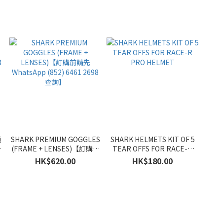
頂
SHARK PREMIUM GOGGLES
SHARK HELMETS KIT OF 5
(FRAME + LENSES)【訂購前
TEAR OFFS FOR RACE-R
8
請先WhatsApp (852) 6461
PRO HELMET
HK$620.00
HK$180.00
2698 查詢】