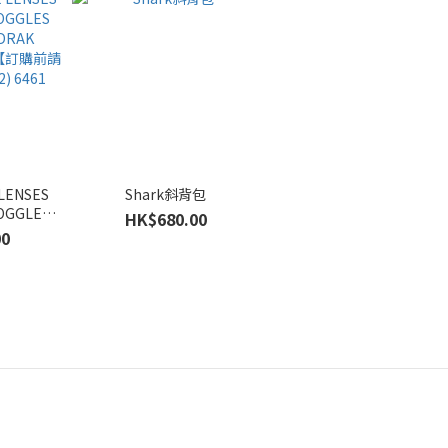
LENSES
Shark斜背包
OGGLES
HK$680.00
-DRAK
00
y)【訂購前請
) 6461
】