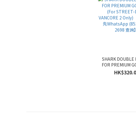
SHARK DOUBLE 
FOR PREMIUM G
(For STREET
HK$320.
VANCORE 2 Onl
先WhatsApp (852
2698 查詢