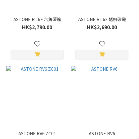
價格
(HK$)
ASTONE RT6F 六角碳纖
ASTONE RT6F 透明碳纖
HK$2,790.00
HK$2,690.00
~
尺
寸
XXXL
(4)
XXL
(6)
XL
(6)
L
ASTONE RV6 ZC01
ASTONE RV6