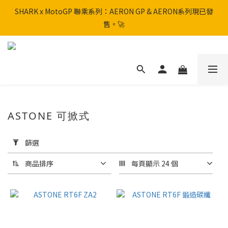
SHARK x MotoGP 聯乘系列：AERON GP & AERON系列現已發
SHARK x MotoGP 聯乘系列：AERON GP & AERON系列現已發
售。🚀
售。🚀
📦 【全新上架】NHK Helmet 到貨通知：S1GP & K5R 熱銷款式全
面解鎖！
香港訂單滿HK$600免運費
ASTONE 可掀式
SHARK x MotoGP 聯乘系列：AERON GP & AERON系列現已發
售。🚀
套
用
篩選
篩
選
商品排序
每頁顯示 24 個
(0/20)
品
牌