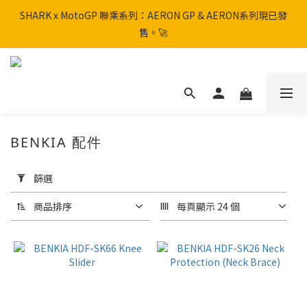
SHARK x MotoGP 聯乘系列：AERON GP & AERON系列現已發
SHARK x MotoGP 聯乘系列：AERON GP & AERON系列現已發
售。🚀
售。🚀
📦 【全新上架】NHK Helmet 到貨通知：S1GP & K5R 熱銷款式全
面解鎖！
香港訂單滿HK$600免運費
BENKIA 配件
SHARK x MotoGP 聯乘系列：AERON GP & AERON系列現已發
套
售。🚀
用
篩選
篩
選
商品排序
每頁顯示 24 個
(0/20)
品
牌
BENKIA