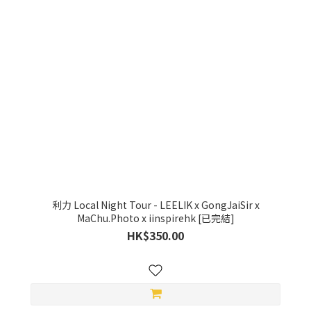
利力 Local Night Tour - LEELIK x GongJaiSir x
MaChu.Photo x iinspirehk [已完結]
HK$350.00