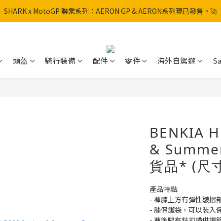
SHARK x MotoGP 聯乘系列：AERON GP & AERON系列現已發售。🚀
SHARK x MotoGP 聯乘系列：AERON GP & AERON系列現已發售。🚀
📦 【全新上架】NHK Helmet 到貨通知：S1GP & K5R 熱銷款式全面解鎖
香港訂單滿HK$600免運費
頭盔
騎行裝備
配件
零件
海外自駕遊
Sa
SHARK x MotoGP 聯乘系列：AERON GP & AERON系列現已發售。🚀
BENKIA H
& Summe
貨品* (尺寸: 
產品特點:
- 褲膝上方有彈性皺摺
- 膝保護袋，可以裝入
- 褲後腿有粘扣帶供調