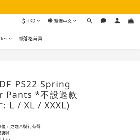
$
HKD
繁體中文
！
les
部落格首頁
立即購買
DF-PS22 Spring
r Pants *不設退款
L / XL / XXXL)
部位，更適合騎行有臀
保護片
節大小