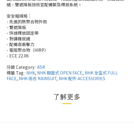
緒，雙遮陽板技術並配備緊急釋放系統。
安全帽規格：
- 先進的熱聚合物外殼
- 雙遮陽板
- 快速釋放固定帶
- 對講機就緒
- 配備高衝擊力
- 電阻聚合物（HIRP）
- ECE 22.06
分類 Category :
K5R
標籤 Tag :
NHK
,
NHK 開面式 OPEN FACE
,
NHK 全盔式 FULL
FACE
,
NHK 雨衣 RAINSUIT
,
NHK 配件 ACCESSORIES
了解更多