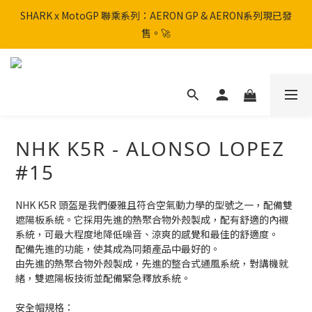
SHARK x MotoGP 聯乘系列：AERON GP & AERON系列現已發
SHARK x MotoGP 聯乘系列：AERON GP & AERON系列現已發
售。🚀
售。🚀
📦 【全新上架】NHK Helmet 到貨通知：S1GP & K5R 熱銷款式全
面解鎖！
香港訂單滿HK$600免運費
NHK K5R - ALONSO LOPEZ
SHARK x MotoGP 聯乘系列：AERON GP & AERON系列現已發
#15
售。🚀
NHK K5R 頭盔是我們優雅且符合空氣動力學的型號之一，配備雙
遮陽板系統。它採用先進的熱聚合物外殼製成，配有舒適的內襯
系統，可最大程度地降低噪音、涼爽的感覺和最佳的舒適度。
配備先進的功能，使其成為同類產品中最好的。
由先進的熱聚合物外殼製成，先進的整合式通風系統，對講機就
緒，雙遮陽板技術並配備緊急釋放系統。
安全帽規格：