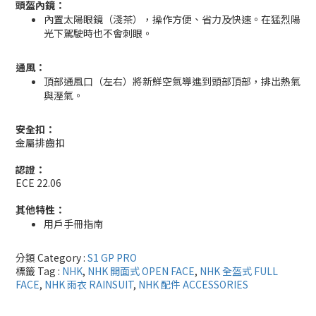
頭盔內鏡：
內置太陽眼鏡（淺茶），操作方便、省力及快速。在猛烈陽
光下駕駛時也不會刺眼。
通風：
頂部通風口（左右）將新鮮空氣導進到頭部頂部，排出熱氣
與溼氣。
安全扣：
金屬排齒扣
認證：
ECE 22.06
其他特性：
用戶手冊指南
分類 Category :
S1 GP PRO
標籤 Tag :
NHK
,
NHK 開面式 OPEN FACE
,
NHK 全盔式 FULL
FACE
,
NHK 雨衣 RAINSUIT
,
NHK 配件 ACCESSORIES