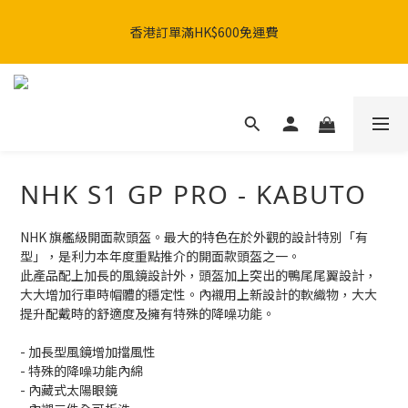
SHARK x MotoGP 聯乘系列：AERON GP & AERON系列現已發
香港訂單滿HK$600免運費
售。🚀
SHARK x MotoGP 聯乘系列：AERON GP & AERON系列現已發
售。🚀
NHK S1 GP PRO - KABUTO
NHK 旗艦級開面款頭盔。最大的特色在於外觀的設計特別「有
型」，是利力本年度重點推介的開面款頭盔之一。
此產品配上加長的風鏡設計外，頭盔加上突出的鴨尾尾翼設計，
大大增加行車時帽體的穩定性。內襯用上新設計的軟織物，大大
提升配戴時的舒適度及擁有特殊的降噪功能。
- 加長型風鏡增加擋風性
- 特殊的降噪功能內綿
- 內藏式太陽眼鏡