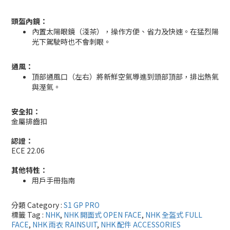
頭盔內鏡：
內置太陽眼鏡（淺茶），操作方便、省力及快速。在猛烈陽
光下駕駛時也不會刺眼。
通風：
頂部通風口（左右）將新鮮空氣導進到頭部頂部，排出熱氣
與溼氣。
安全扣：
金屬排齒扣
認證：
ECE 22.06
其他特性：
用戶手冊指南
分類 Category :
S1 GP PRO
標籤 Tag :
NHK
,
NHK 開面式 OPEN FACE
,
NHK 全盔式 FULL
FACE
,
NHK 雨衣 RAINSUIT
,
NHK 配件 ACCESSORIES