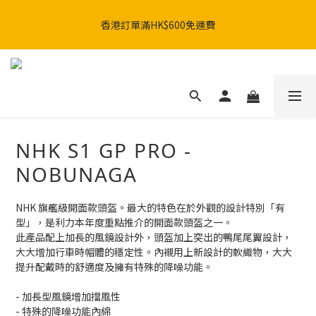
SHARK x MotoGP 聯乘系列：AERON GP & AERON系列現已發
香港訂單滿HK$600免運費
售。🚀
SHARK x MotoGP 聯乘系列：AERON GP & AERON系列現已發
售。🚀
NHK S1 GP PRO -
NOBUNAGA
NHK 旗艦級開面款頭盔。最大的特色在於外觀的設計特別「有
型」，是利力本年度重點推介的開面款頭盔之一。
此產品配上加長的風鏡設計外，頭盔加上突出的鴨尾尾翼設計，
大大增加行車時帽體的穩定性。內襯用上新設計的軟織物，大大
提升配戴時的舒適度及擁有特殊的降噪功能。
- 加長型風鏡增加擋風性
- 特殊的降噪功能內綿