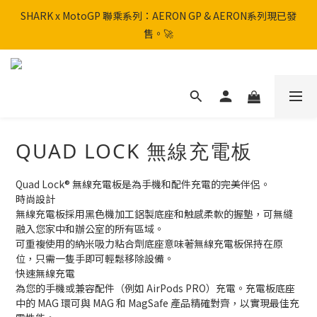
SHARK x MotoGP 聯乘系列：AERON GP & AERON系列現已發
SHARK x MotoGP 聯乘系列：AERON GP & AERON系列現已發
售。🚀
售。🚀
📦 【全新上架】NHK Helmet 到貨通知：S1GP & K5R 熱銷款式全
面解鎖！
香港訂單滿HK$600免運費
QUAD LOCK 無線充電板
SHARK x MotoGP 聯乘系列：AERON GP & AERON系列現已發
售。🚀
Quad Lock® 無線充電板是為手機和配件充電的完美伴侶。
時尚設計
無線充電板採用黑色機加工鋁製底座和触感柔軟的握墊，可無縫
融入您家中和辦公室的所有區域。
可重複使用的納米吸力粘合劑底座意味著無線充電板保持在原
位，只需一隻手即可輕鬆移除設備。
快速無線充電
為您的手機或兼容配件（例如 AirPods PRO）充電。充電板底座
中的 MAG 環可與 MAG 和 MagSafe 產品精確對齊，以實現最佳充