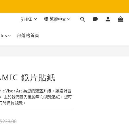
$
HKD
繁體中文
！
les
部落格首頁
立即購買
NAMIC 鏡片貼紙
mic Visor Art 為您的頭盔升級，該設計旨
。 由於我們最先進的單向視覺貼紙，您可
同時保持視覺。
$228.00