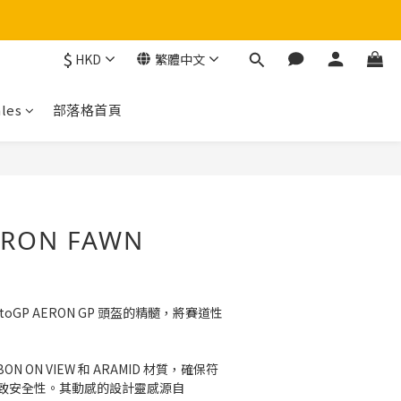
$
HKD
繁體中文
！
les
部落格首頁
立即購買
ERON FAWN
otoGP AERON GP 頭盔的精髓，將賽道性
ON ON VIEW 和 ARAMID 材質，確保符
準的極致安全性。其動感的設計靈感源自 