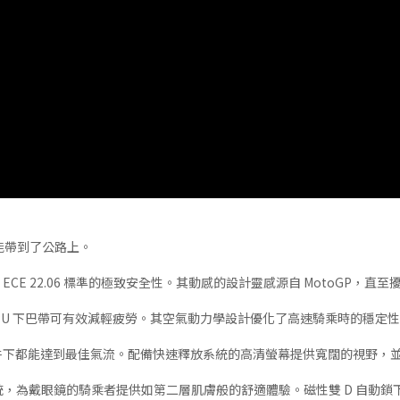
道性能帶到了公路上。
，確保符合 ECE 22.06 標準的極致安全性。其動感的設計靈感源自 MotoG
PU 下巴帶可有效減輕疲勞。其空氣動力學設計優化了高速騎乘時的穩定
何條件下都能達到最佳氣流。配備快速釋放系統的高清螢幕提供寬闊的視野，
asy Fit 系統，為戴眼鏡的騎乘者提供如第二層肌膚般的舒適體驗。磁性雙 D 