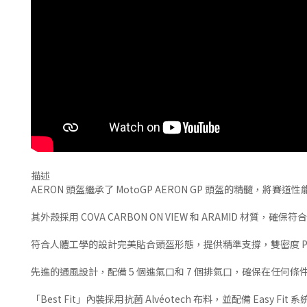
描述
AERON 頭盔繼承了 MotoGP AERON GP 頭盔的精髓，將賽
其外殼採用 COVA CARBON ON VIEW 和 ARAMID 材質
符合人體工學的設計完美貼合頭盔形態，提供精準支撐，雙密度 
先進的通風設計，配備 5 個進氣口和 7 個排氣口，確保在任
「Best Fit」內裝採用抗菌 Alvéotech 布料，並配備 E