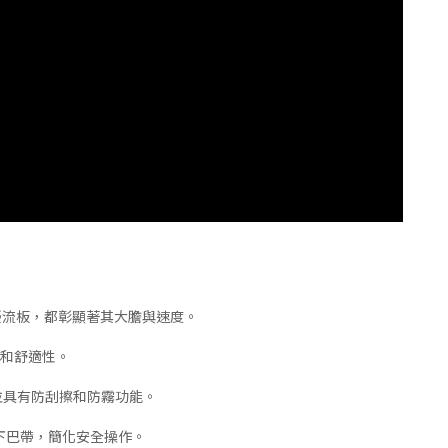
P，直至擾流板，都彰顯著其大膽與速度。
性和舒適性。
並具有防刮擦和防霧功能。
自動鎖下巴帶，簡化安全操作。