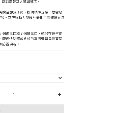
板，都彰顯著其大膽與速度。
美貼合頭盔形態，提供精準支撐，雙密度 
輕疲勞。其空氣動力學設計優化了高速騎乘時
5 個進氣口和 7 個排氣口，確保在任何條
。配備快速釋放系統的高清螢幕提供寬闊
和防霧功能。
品