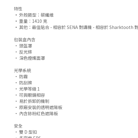
特性
•
外殼類型：碳纖維
•
重量：1410 克
•
其他：最佳貼合 - 相容於 SENA 對講機 - 相容於 Sharktooth
包裝盒內含
•
頭盔罩
•
反光條
•
深色煙燻面罩
光學系統
• 防霧
• 防刮擦
• 光學等級 1
• 可與眼鏡相容
• 易於拆卸的機制
• 原廠安裝的透明遮陽板
• 內含銥粉紅色遮陽板
安全
• 雙 D 型扣
• 多密度 EPS