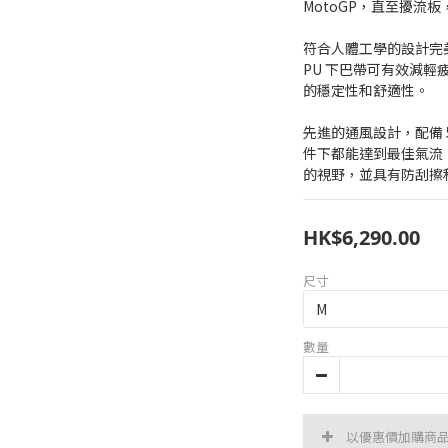
MotoGP，直至擾流
符合人體工學的設計完
PU 下巴帶可有效減
的穩定性和舒適性。
先進的通風設計，配備 
件下都能達到最佳氣流
的視野，並具有防刮擦
HK$6,290.00
尺寸
數量
以優惠價加購商