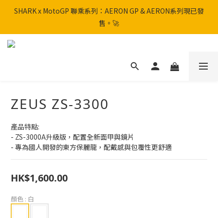
SHARK x MotoGP 聯乘系列：AERON GP & AERON系列現已發
SHARK x MotoGP 聯乘系列：AERON GP & AERON系列現已發
售。🚀
售。🚀
📦 【全新上架】NHK Helmet 到貨通知：S1GP & K5R 熱銷款式全
面解鎖！
香港訂單滿HK$600免運費
ZEUS ZS-3300
SHARK x MotoGP 聯乘系列：AERON GP & AERON系列現已發
售。🚀
產品特點:
- ZS-3000A升級版，配置全新面甲與鏡片
- 專為國人開發的東方保麗龍，配戴感與包覆性更舒適
HK$1,600.00
顏色
: 白