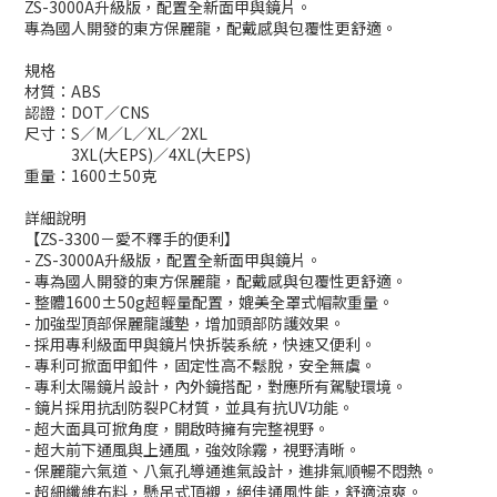
ZS-3000A升級版，配置全新面甲與鏡片。
專為國人開發的東方保麗龍，配戴感與包覆性更舒適。
規格
材質：ABS
認證：DOT／CNS
尺寸：S／M／L／XL／2XL
3XL(大EPS)／4XL(大EPS)
重量：1600±50克
詳細說明
【ZS-3300－愛不釋手的便利】
- ZS-3000A升級版，配置全新面甲與鏡片。
- 專為國人開發的東方保麗龍，配戴感與包覆性更舒適。
- 整體1600±50g超輕量配置，媲美全罩式帽款重量。
- 加強型頂部保麗龍護墊，增加頭部防護效果。
- 採用專利級面甲與鏡片快拆裝系統，快速又便利。
- 專利可掀面甲釦件，固定性高不鬆脫，安全無虞。
- 專利太陽鏡片設計，內外鏡搭配，對應所有駕駛環境。
- 鏡片採用抗刮防裂PC材質，並具有抗UV功能。
- 超大面具可掀角度，開啟時擁有完整視野。
- 超大前下通風與上通風，強效除霧，視野清晰。
- 保麗龍六氣道、八氣孔導通進氣設計，進排氣順暢不悶熱。
- 超細纖維布料，懸吊式頂襯，絕佳通風性能，舒適涼爽。