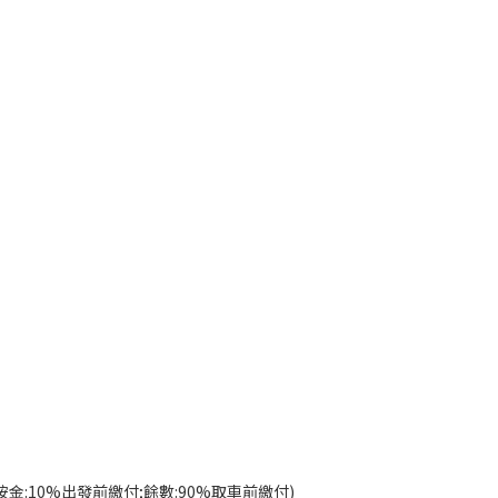
(按金:10%出發前繳付;餘數:90%取車前繳付)