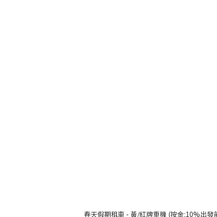
春天假期租車 - 黃/紅牌重機 (按金:10%出發