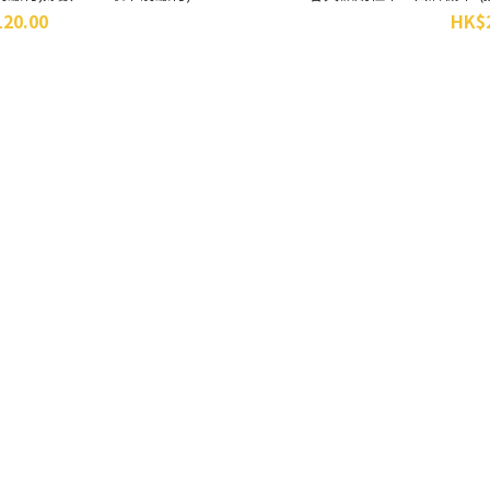
120.00
HK$2