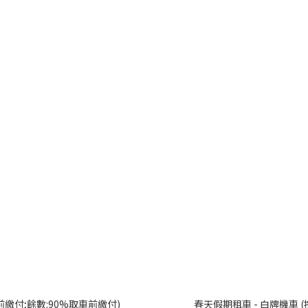
前繳付;餘數:90%取車前繳付)
春天假期租車 - 白牌機車 