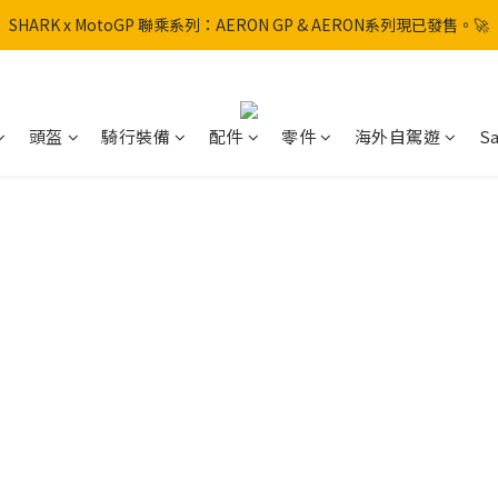
SHARK x MotoGP 聯乘系列：AERON GP & AERON系列現已發售。🚀
SHARK x MotoGP 聯乘系列：AERON GP & AERON系列現已發售。🚀
📦 【全新上架】NHK Helmet 到貨通知：S1GP & K5R 熱銷款式全面解鎖
香港訂單滿HK$600免運費
頭盔
騎行裝備
配件
零件
海外自駕遊
Sa
SHARK x MotoGP 聯乘系列：AERON GP & AERON系列現已發售。🚀