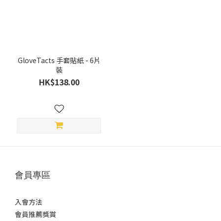
(1)
顏
色
黑
GloveTacts 手套貼紙 - 6片
(1)
裝
HK$138.00
價格
(HK$)
~
性
會員專區
別
女
入會方法
士
會員推薦獎賞