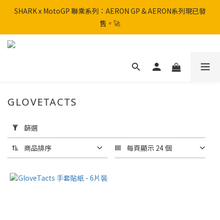
SHARK x MotoGP 聯乘系列：AERON GP & AERON系列現已發
SHARK x MotoGP 聯乘系列：AERON GP & AERON系列現已發
售。🚀
售。🚀
📦 【全新上架】NHK Helmet 到貨通知：S1GP & K5R 熱銷款式全
面解鎖！
香港訂單滿HK$600免運費
GLOVETACTS
SHARK x MotoGP 聯乘系列：AERON GP & AERON系列現已發
套
售。🚀
用
篩選
篩
選
商品排序
每頁顯示 24 個
(0/20)
品
牌
GloveTacts