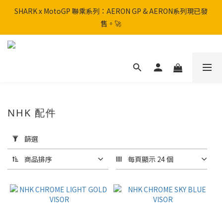
SHARK x MotoGP 聯乘系列：AERON GP & AERON系列現已發
SHARK x MotoGP 聯乘系列：AERON GP & AERON系列現已發
售。🚀
售。🚀
📦 【全新上架】NHK Helmet 到貨通知：S1GP & K5R 熱銷款式全
面解鎖！
香港訂單滿HK$600免運費
NHK 配件
SHARK x MotoGP 聯乘系列：AERON GP & AERON系列現已發
售。🚀
套
用
篩選
篩
選
商品排序
每頁顯示 24 個
(0/20)
品
牌