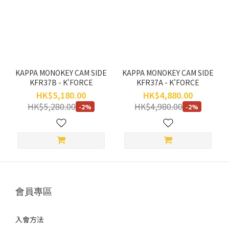
KAPPA
(2)
價格
(HK$)
KAPPA MONOKEY CAM SIDE
KAPPA MONOKEY CAM SIDE
KFR37B - K'FORCE
KFR37A - K'FORCE
~
HK$5,180.00
HK$4,880.00
HK$5,280.00
HK$4,980.00
-2%
-2%
會員專區
入會方法