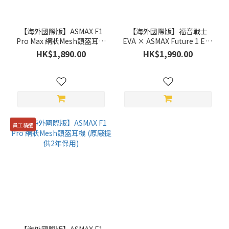
【海外國際版】ASMAX F1
【海外國際版】福音戰士
Pro Max 網狀Mesh頭盔耳機
EVA × ASMAX Future 1 EVA
配備45毫米揚聲器 (原廠提供
R 網狀Mesh頭盔耳機 (原廠
HK$1,890.00
HK$1,990.00
2年保用)
提供2年保用)
員工精選