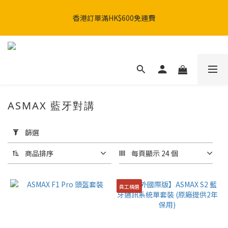
SHARK x MotoGP 聯乘系列：AERON GP & AERON系列現已發
香港訂單滿HK$600免運費
售。🚀
SHARK x MotoGP 聯乘系列：AERON GP & AERON系列現已發
售。🚀
ASMAX 藍牙對講
套
用
篩選
篩
選
商品排序
每頁顯示 24 個
(0/20)
員工精選
品
牌
ASMAX