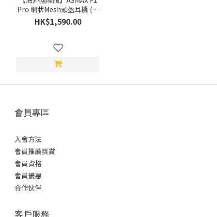
【海外國際版】ASMAX F1
Pro 網狀Mesh頭盔耳機 (原
廠提供2年保用)
HK$1,590.00
會員專區
入會方法
會員推薦獎賞
會員資格
會員優惠
合作伙伴
客戶服務