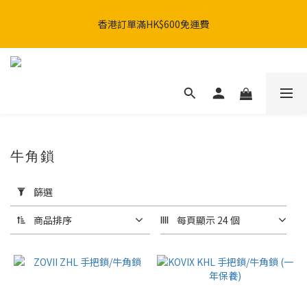
SHARK x MotoGP 聯乘系列：AERON GP & AERON系列現已發
香港訂單滿HK$600免運費
售。🚀
SHARK x MotoGP 聯乘系列：AERON GP & AERON系列現已發
售。🚀
牛角鎖
套
用
篩選
篩
選
商品排序
每頁顯示 24 個
(0/20)
品
牌