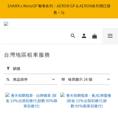
SHARK x MotoGP 聯乘系列：AERON GP & AERON系列現已發
SHARK x MotoGP 聯乘系列：AERON GP & AERON系列現已發
售。🚀
售。🚀
📦 【全新上架】NHK Helmet 到貨通知：S1GP & K5R 熱銷款式全
面解鎖！
香港訂單滿HK$600免運費
台灣地區租車服務
SHARK x MotoGP 聯乘系列：AERON GP & AERON系列現已發
套
售。🚀
用
篩選
篩
選
商品排序
每頁顯示 24 個
(0/20)
價格
(HK$)