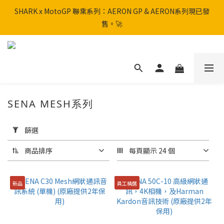
SHARK x MotoGP 聯乘系列：AERON GP & AERON系列現已發
SHARK x MotoGP 聯乘系列：AERON GP & AERON系列現已發
售。🚀
售。🚀
📦 【全新上架】NHK Helmet 到貨通知：S1GP & K5R 熱銷款式全
面解鎖！
香港訂單滿HK$600免運費
SENA MESH系列
SHARK x MotoGP 聯乘系列：AERON GP & AERON系列現已發
套
售。🚀
用
篩選
篩
選
商品排序
每頁顯示 24 個
(0/20)
新品
員工精選
品
牌
SENA