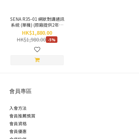
SENA R35-01 網狀對講通訊
系統 (單機) (原廠提供2年保
用)
HK$1,880.00
HK$1,980.00
-5%
會員專區
入會方法
會員推薦獎賞
會員資格
會員優惠