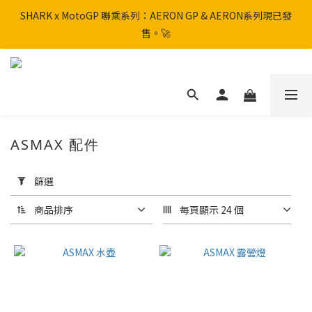
SHARK x MotoGP 聯乘系列：AERON GP & AERON系列現已發
SHARK x MotoGP 聯乘系列：AERON GP & AERON系列現已發
售。🚀
售。🚀
📦 【全新上架】NHK Helmet 到貨通知：S1GP & K5R 熱銷款式全
面解鎖！
香港訂單滿HK$600免運費
ASMAX 配件
SHARK x MotoGP 聯乘系列：AERON GP & AERON系列現已發
套
售。🚀
用
篩選
篩
選
商品排序
每頁顯示 24 個
(0/20)
品
牌
ASMAX