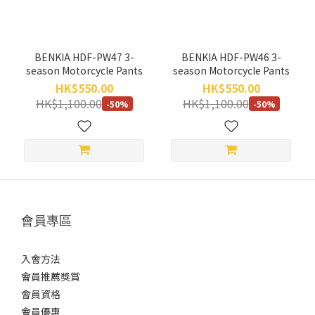
範
圍
所
BENKIA HDF-PW47 3-
BENKIA HDF-PW46 3-
有
season Motorcycle Pants
season Motorcycle Pants
折
HK$550.00
HK$550.00
扣
HK$1,100.00
HK$1,100.00
-50%
-50%
(1)
50%
折扣
及更
多
(1)
會員專區
尺
寸
入會方法
WXL
會員推薦獎賞
(1)
會員資格
會員優惠