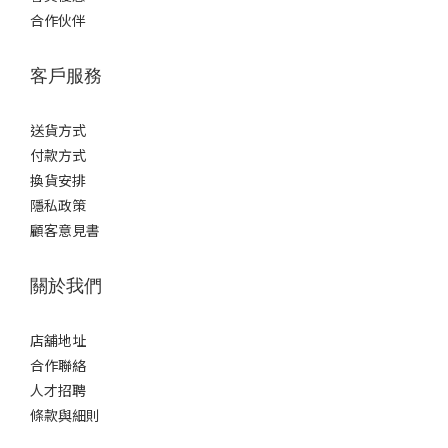
WL
合作伙伴
(1)
WM
客戶服務
(1)
WS
送貨方式
(1)
付款方式
XXXL
換貨安排
(3)
隱私政策
XXL
顧客意見書
(3)
關於我們
XL
(3)
店舖地址
L
(3)
合作聯絡
人才招聘
M
條款與細則
(3)