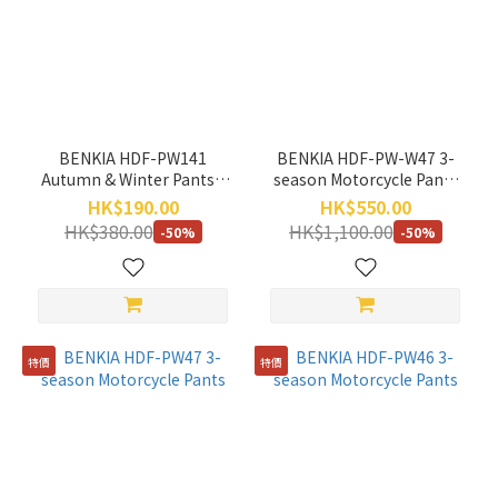
BENKIA
(4)
顏
色
灰
BENKIA HDF-PW141
BENKIA HDF-PW-W47 3-
(2)
Autumn & Winter Pants *
season Motorcycle Pants
不設退款貨品*
(Women)
HK$190.00
HK$550.00
黑
HK$380.00
HK$1,100.00
(4)
-50%
-50%
價格
(HK$)
特價
特價
~
折
扣