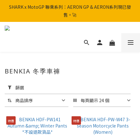
SHARK x MotoGP 聯乘系列：AERON GP & AERON系列現已發
SHARK x MotoGP 聯乘系列：AERON GP & AERON系列現已發
售。🚀
售。🚀
📦 【全新上架】NHK Helmet 到貨通知：S1GP & K5R 熱銷款式全
面解鎖！
香港訂單滿HK$600免運費
BENKIA 冬季車褲
SHARK x MotoGP 聯乘系列：AERON GP & AERON系列現已發
售。🚀
套
用
篩選
篩
選
商品排序
每頁顯示 24 個
(0/20)
特價
特價
品
牌