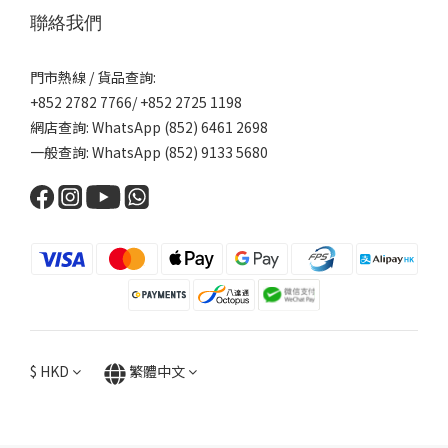
看
聯絡我們
更
多
門市熱線 / 貨品查詢:
性
+852 2782 7766/ +852 2725 1198
別
網店查詢: WhatsApp (852) 6461 2698
一般查詢: WhatsApp (852) 9133 5680
青
年
(1)
女
士
(2)
男
士
(3)
$
HKD
繁體中文