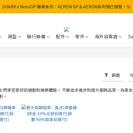
SHARK x MotoGP 聯乘系列：AERON GP & AERON系列現已發售。🚀
SHARK x MotoGP 聯乘系列：AERON GP & AERON系列現已發售。🚀
📦 【全新上架】NHK Helmet 到貨通知：S1GP & K5R 熱銷款式全面解鎖
香港訂單滿HK$600免運費
頭盔
騎行裝備
配件
零件
海外自駕遊
Sa
SHARK x MotoGP 聯乘系列：AERON GP & AERON系列現已發售。🚀
篩選
士們享受更好的運動和娛樂體驗。 不斷追求進步和提升服務品質，為車友
劃。