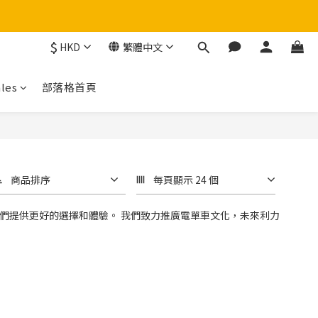
$
HKD
繁體中文
！
les
部落格首頁
商品排序
每頁顯示 24 個
們提供更好的選擇和體驗。 我們致力推廣電單車文化，未來利力