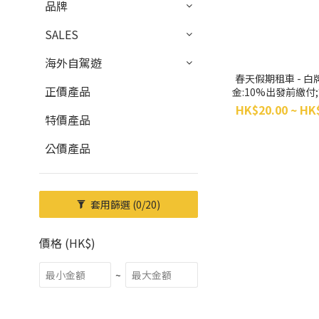
品牌
SALES
海外自駕遊
春天假期租車 - 白
正價產品
金:10%出發前繳付;
取車前繳付
HK$20.00 ~ HK
特價產品
公價產品
套用篩選
(0/20)
價格 (HK$)
~