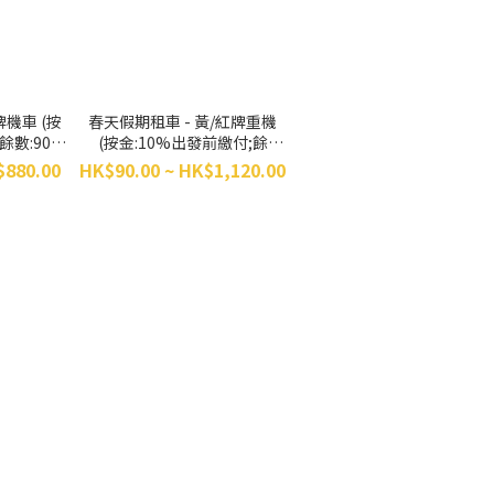
牌機車 (按
春天假期租車 - 黃/紅牌重機
餘數:90%
(按金:10%出發前繳付;餘
)
數:90%取車前繳付)
$880.00
HK$90.00 ~ HK$1,120.00