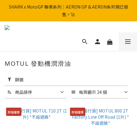
SHARK x MotoGP 聯乘系列：AERON GP & AERON系列現已發
SHARK x MotoGP 聯乘系列：AERON GP & AERON系列現已發
售。🚀
售。🚀
📦 【全新上架】NHK Helmet 到貨通知：S1GP & K5R 熱銷款式全
面解鎖！
香港訂單滿HK$600免運費
MOTUL 發動機潤滑油
SHARK x MotoGP 聯乘系列：AERON GP & AERON系列現已發
套
售。🚀
用
篩選
篩
選
商品排序
每頁顯示 24 個
(0/20)
原箱優惠
原箱優惠
品
牌
MOTUL