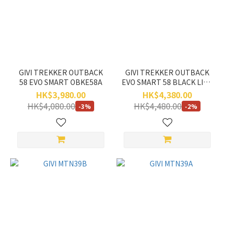
KAPPA
(30)
GIVI
(29)
JYC
(5)
GIVI TREKKER OUTBACK
GIVI TREKKER OUTBACK
58 EVO SMART OBKE58A
EVO SMART 58 BLACK LINE
SHAD
OBKE58B
HK$3,980.00
HK$4,380.00
(2)
HK$4,080.00
HK$4,480.00
-3%
-2%
ADLO
(1)
價格
(HK$)
~