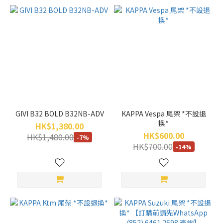
GIVI B32 BOLD B32NB-ADV
KAPPA Vespa 尾架 *不設退
換*
HK$1,380.00
HK$600.00
HK$1,480.00
-7%
HK$700.00
-14%