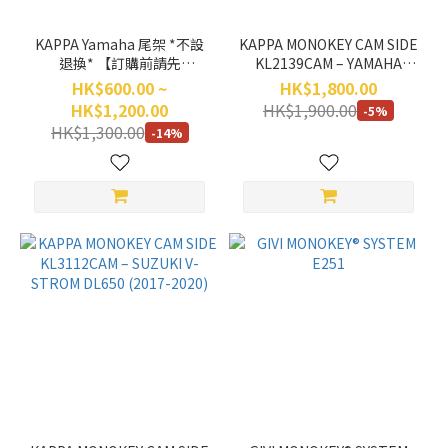
KAPPA Yamaha 尾架 *不設
KAPPA MONOKEY CAM SIDE
退換* 【訂購前請先
KL2139CAM – YAMAHA
WhatsApp (852) 6461 2698
TRACER 900 (2018-2020)
HK$600.00 ~
HK$1,800.00
查詢】
HK$1,200.00
HK$1,900.00
-5%
HK$1,300.00
-14%