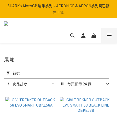
SHARK x MotoGP 聯乘系列：AERON GP & AERON系列現已發
SHARK x MotoGP 聯乘系列：AERON GP & AERON系列現已發
售。🚀
售。🚀
📦 【全新上架】NHK Helmet 到貨通知：S1GP & K5R 熱銷款式全
面解鎖！
香港訂單滿HK$600免運費
尾箱
SHARK x MotoGP 聯乘系列：AERON GP & AERON系列現已發
售。🚀
套
用
篩選
篩
選
商品排序
每頁顯示 24 個
(0/20)
品
牌