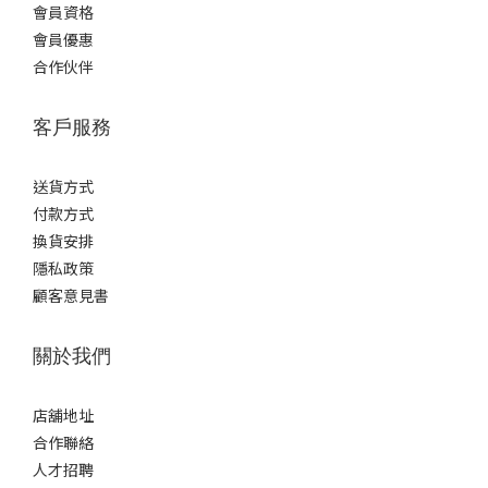
會員資格
會員優惠
合作伙伴
尺
寸
客戶服務
XXXL
(1)
送貨方式
XXL
付款方式
(1)
換貨安排
XL
隱私政策
(1)
顧客意見書
L
(1)
關於我們
M
(1)
店舖地址
合作聯絡
S
人才招聘
(1)