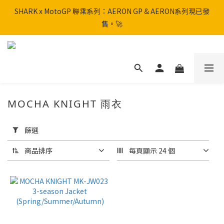
SHARK x MotoGP 聯乘系列：AERON GP & AERON系列現已發
SHARK x MotoGP 聯乘系列：AERON GP & AERON系列現已發
售。🚀
售。🚀
📦 【全新上架】NHK Helmet 到貨通知：S1GP & K5R 熱銷款式全
面解鎖！
香港訂單滿HK$600免運費
MOCHA KNIGHT 雨衣
SHARK x MotoGP 聯乘系列：AERON GP & AERON系列現已發
套
售。🚀
用
篩選
篩
選
商品排序
每頁顯示 24 個
(0/20)
品
牌
BENKIA