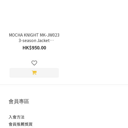
(1)
顏
色
紅
MOCHA KNIGHT MK-JW023
(1)
3-season Jacket
(Spring/Summer/Autumn)
HK$950.00
灰
(1)
黑
(1)
綠
(1)
價格
會員專區
(HK$)
入會方法
會員推薦獎賞
~