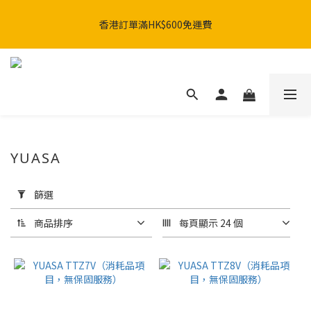
SHARK x MotoGP 聯乘系列：AERON GP & AERON系列現已發
香港訂單滿HK$600免運費
售。🚀
SHARK x MotoGP 聯乘系列：AERON GP & AERON系列現已發
售。🚀
YUASA
套
用
篩選
篩
選
商品排序
每頁顯示 24 個
(0/20)
品
牌