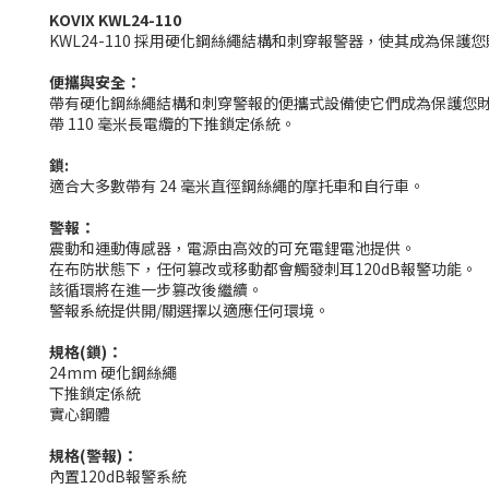
KOVIX KWL24-110
KWL24-110 採用硬化鋼絲繩結構和刺穿報警器，使其成為保護
便攜與安全：
帶有硬化鋼絲繩結構和刺穿警報的便攜式設備使它們成為保護您
帶 110 毫米長電纜的下推鎖定係統。
鎖:
適合大多數帶有 24 毫米直徑鋼絲繩的摩托車和自行車。
警報：
震動和運動傳感器，電源由高效的可充電鋰電池提供。
在布防狀態下，任何篡改或移動都會觸發刺耳120dB報警功能。
該循環將在進一步篡改後繼續。
警報系統提供開/關選擇以適應任何環境。
規格(鎖)：
24mm 硬化鋼絲繩
下推鎖定係統
實心鋼體
規格(警報)：
內置120dB報警系統