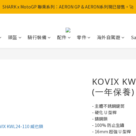
SHARK x MotoGP 聯乘系列：AERON GP & AERON系列現已發售。🚀
SHARK x MotoGP 聯乘系列：AERON GP & AERON系列現已發售。🚀
📦 【全新上架】NHK Helmet 到貨通知：S1GP & K5R 熱銷款式全面解鎖
香港訂單滿HK$600免運費
頭盔
騎行裝備
配件
零件
海外自駕遊
Sa
SHARK x MotoGP 聯乘系列：AERON GP & AERON系列現已發售。🚀
KOVIX K
(一年保養)
- 主體不銹鋼鍵筒
- 硬化 U 型桿
- 鑄鋼鎖
- 100% 防止生鏽
- 16mm 超強 U 型桿