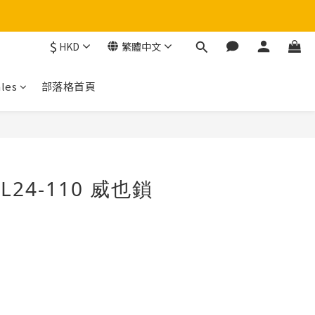
$
HKD
繁體中文
！
les
部落格首頁
立即購買
WL24-110 威也鎖