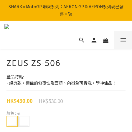
SHARK x MotoGP 聯乘系列：AERON GP & AERON系列現已發
SHARK x MotoGP 聯乘系列：AERON GP & AERON系列現已發
售。🚀
售。🚀
📦 【全新上架】NHK Helmet 到貨通知：S1GP & K5R 熱銷款式全
面解鎖！
香港訂單滿HK$600免運費
ZEUS ZS-506
SHARK x MotoGP 聯乘系列：AERON GP & AERON系列現已發
售。🚀
產品特點:
- 經典款，極佳的包覆性及面頰、內襯全可拆洗。學神佳品！
HK$530.00
HK$430.00
顏色
: 灰