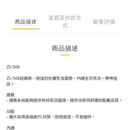
送貨及付款方
商品描述
顧客評價
式
商品描述
ZS-506
ZS-506經典款，極佳的包覆性及面頰、內襯全可拆洗。學神佳
品！
通風
- 通風系統能夠提供有效氣流循環，提供涼爽而舒適的配戴品質。
功能
- 鏡片採用高強度PC材質，耐用度高，不易破碎。
內襯